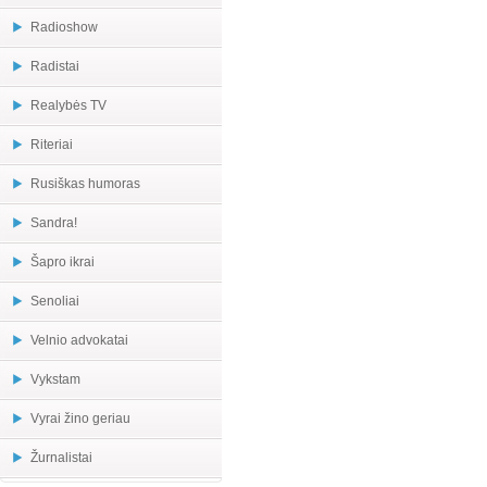
Radioshow
Radistai
Realybės TV
Riteriai
Rusiškas humoras
Sandra!
Šapro ikrai
Senoliai
Velnio advokatai
Vykstam
Vyrai žino geriau
Žurnalistai