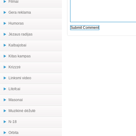
Filmai
Gera reklama
Humoras
Jėzaus radijas
Kalbajobai
Kitas kampas
Krizzzė
Linksmi video
Litofcai
Masonai
Muzikinė dėžutė
N-18
Orbita