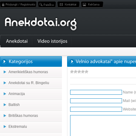
Amerikietiškas humoras
Anekdotai su R. Bingeliu
Name (r
Animacija
Mail (wi
Baltish
Websit
Britiškas humoras
Ekstremalu