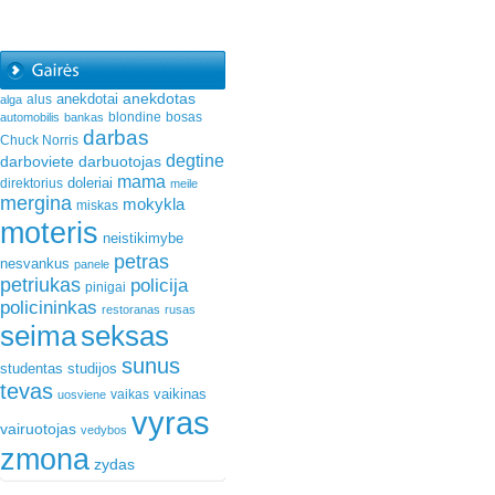
anekdotas
anekdotai
alus
alga
blondine
bosas
automobilis
bankas
darbas
Chuck Norris
degtine
darboviete
darbuotojas
mama
doleriai
direktorius
meile
mergina
mokykla
miskas
moteris
neistikimybe
petras
nesvankus
panele
petriukas
policija
pinigai
policininkas
restoranas
rusas
seima
seksas
sunus
studentas
studijos
tevas
vaikinas
vaikas
uosviene
vyras
vairuotojas
vedybos
zmona
zydas