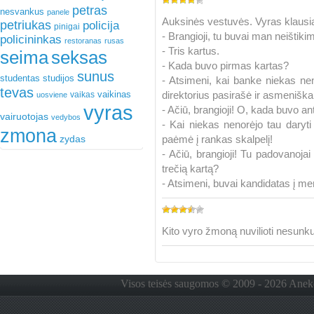
petras
nesvankus
panele
Auksinės vestuvės. Vyras klaus
petriukas
policija
pinigai
- Brangioji, tu buvai man neištiki
policininkas
restoranas
rusas
- Tris kartus.
seima
seksas
- Kada buvo pirmas kartas?
sunus
studentas
studijos
- Atsimeni, kai banke niekas nen
tevas
vaikinas
direktorius pasirašė ir asmeniškai 
vaikas
uosviene
vyras
- Ačiū, brangioji! O, kada buvo an
vairuotojas
vedybos
- Kai niekas nenorėjo tau daryti
zmona
zydas
paėmė į rankas skalpelį!
- Ačiū, brangioji! Tu padovanoja
trečią kartą?
- Atsimeni, buvai kandidatas į me
Kito vyro žmoną nuvilioti nesunk
Visos teisės saugomos © 2009 - 2026 Anekdo