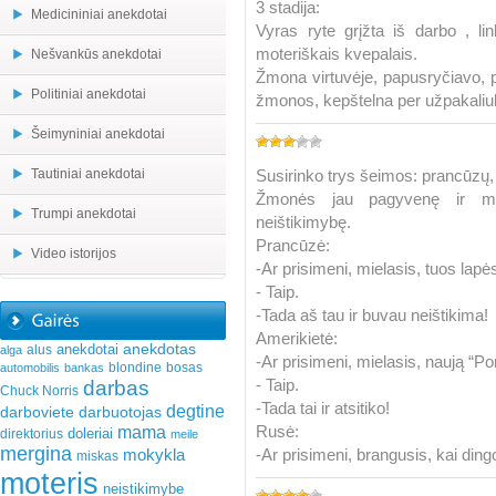
3 stadija:
Medicininiai anekdotai
Vyras ryte grįžta iš darbo , l
moteriškais kvepalais.
Nešvankūs anekdotai
Žmona virtuvėje, papusryčiavo, p
Politiniai anekdotai
žmonos, kepštelna per užpakaliuką
Šeimyniniai anekdotai
Tautiniai anekdotai
Susirinko trys šeimos: prancūzų, 
Žmonės jau pagyvenę ir mot
Trumpi anekdotai
neištikimybę.
Prancūzė:
Video istorijos
-Ar prisimeni, mielasis, tuos lapės
- Taip.
-Tada aš tau ir buvau neištikima!
Amerikietė:
anekdotas
anekdotai
alus
alga
-Ar prisimeni, mielasis, naują “P
blondine
bosas
automobilis
bankas
darbas
- Taip.
Chuck Norris
-Tada tai ir atsitiko!
degtine
darboviete
darbuotojas
mama
Rusė:
doleriai
direktorius
meile
mergina
mokykla
-Ar prisimeni, brangusis, kai din
miskas
moteris
neistikimybe