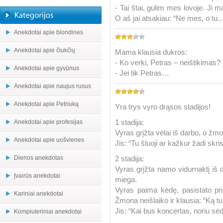
- Tai štai, gulim mes lovoje. Ji
O aš jai atsakiau: “Ne mes, o tu
Anekdotai apie blondines
Anekdotai apie čiukčių
Mama klausia dukros:
- Ko verki, Petras – neištikimas?
Anekdotai apie gyvūnus
- Jei tik Petras…
Anekdotai apie naujus rusus
Anekdotai apie Petriuką
Yra trys vyro drąsos stadijos!
1 stadija:
Anekdotai apie profesijas
Vyras grįžta vėlai iš darbo, o žmo
Anekdotai apie uošvienes
Jis: “Tu šluoji ar kažkur žadi skris
Dienos anekdotas
2 stadija:
Vyras grįžta namo vidurnaktį iš 
Įvairūs anekdotai
miega.
Vyras paima kėdę, pasistato pri
Kariniai anekdotai
Žmona neišlaiko ir klausia: “Ką tu
Jis: “Kai bus koncertas, noriu sėdė
Kompiuteriniai anekdotai