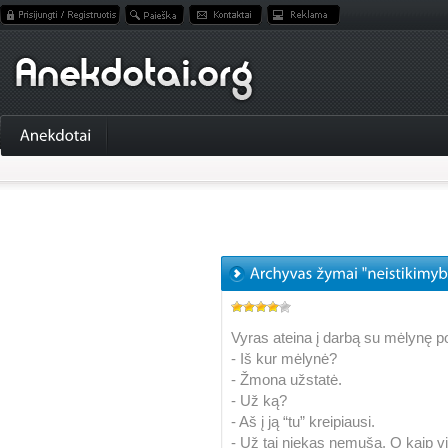
Vyras ateina į darbą su mėlynę po
- Iš kur mėlynė?
- Žmona užstatė.
- Už ką?
- Aš į ją “tu” kreipiausi.
- Už tai niekas nemuša. O kaip 