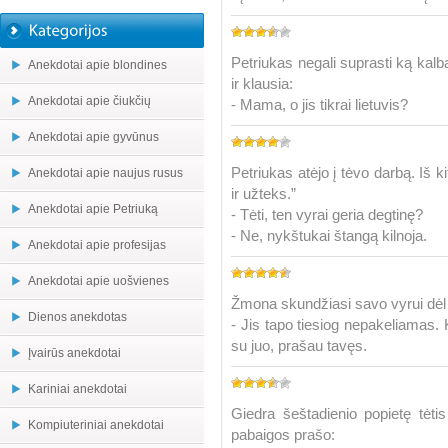
Petriukas negali suprasti ką kalb
Anekdotai apie blondines
ir klausia:
Anekdotai apie čiukčių
- Mama, o jis tikrai lietuvis?
Anekdotai apie gyvūnus
Petriukas atėjo į tėvo darbą. Iš k
Anekdotai apie naujus rusus
ir užteks.”
Anekdotai apie Petriuką
- Tėti, ten vyrai geria degtinę?
- Ne, nykštukai štangą kilnoja.
Anekdotai apie profesijas
Anekdotai apie uošvienes
Žmona skundžiasi savo vyrui dėl
Dienos anekdotas
- Jis tapo tiesiog nepakeliamas. 
su juo, prašau tavęs.
Įvairūs anekdotai
Kariniai anekdotai
Giedra šeštadienio popietę tėti
Kompiuteriniai anekdotai
pabaigos prašo: