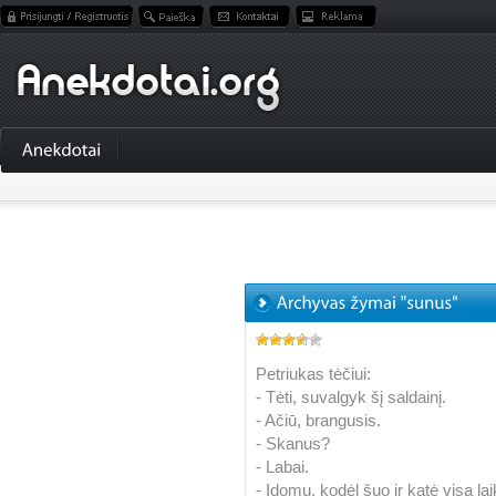
Petriukas tėčiui:
- Tėti, suvalgyk šį saldainį.
- Ačiū, brangusis.
- Skanus?
- Labai.
- Įdomu, kodėl šuo ir katė visą la