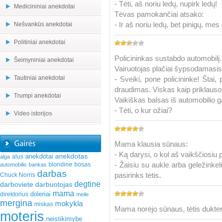
- Tėti, aš noriu ledų, nupirk ledų!
Medicininiai anekdotai
Tėvas pamokančiai atsako:
- Ir aš noriu ledų, bet pinigų, mes 
Nešvankūs anekdotai
Politiniai anekdotai
Policininkas sustabdo automobilį.
Šeimyniniai anekdotai
Vairuotojas plačiai šypsodamasis
Tautiniai anekdotai
- Sveiki, pone policininke! Štai,
draudimas. Viskas kaip priklau
Trumpi anekdotai
Vaikiškas balsas iš automobilio g
- Tėti, o kur ožiai?
Video istorijos
Mama klausia sūnaus:
- Ką darysi, o kol aš vaikščiosiu
anekdotas
anekdotai
alus
alga
- Žaisiu su aukle arba geležinkel
blondine
bosas
automobilis
bankas
darbas
pasirinks tėtis.
Chuck Norris
degtine
darboviete
darbuotojas
mama
doleriai
direktorius
meile
mergina
mokykla
miskas
Mama norėjo sūnaus, tėtis dukters
moteris
neistikimybe