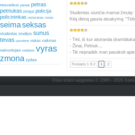
petras
nesvankus
panele
petriukas
policija
pinigai
Studentas siunčia mamai žinutę: 
policininkas
restoranas
rusas
Kitą dieną gauna atsakymą: “Tėti
seima
seksas
sunus
studentas
studijos
tevas
- Tėti, iš kur atsiranda drambliuka
vaikinas
vaikas
uosviene
- Žinai, Petriuk…
vyras
vairuotojas
vedybos
- Tik nepradėk man pasakoti apie
zmona
zydas
Puslapis 1 iš 2
1
2
Visos teisės saugomos © 2009 - 2026 Anekdo