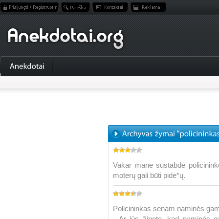
Vakar mane sustabdė policininkė i
moterų gali būti pide*ų.
Policininkas senam naminės gami
- Ar jūs žinote, kad naminės 