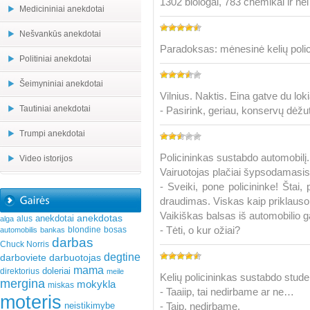
1302 biologai, 783 chemikai ir nei 
Medicininiai anekdotai
Nešvankūs anekdotai
Paradoksas: mėnesinė kelių polici
Politiniai anekdotai
Šeimyniniai anekdotai
Vilnius. Naktis. Eina gatve du lok
Tautiniai anekdotai
- Pasirink, geriau, konservų dėžu
Trumpi anekdotai
Policininkas sustabdo automobilį.
Video istorijos
Vairuotojas plačiai šypsodamasis
- Sveiki, pone policininke! Štai,
draudimas. Viskas kaip priklau
Vaikiškas balsas iš automobilio g
anekdotas
anekdotai
alus
alga
- Tėti, o kur ožiai?
blondine
bosas
automobilis
bankas
darbas
Chuck Norris
degtine
darboviete
darbuotojas
mama
doleriai
direktorius
meile
Kelių policininkas sustabdo stude
mergina
mokykla
miskas
- Taaiip, tai nedirbame ar ne…
moteris
neistikimybe
- Taip, nedirbame.