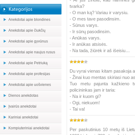
tvarka?
- O man ką? Variau ir varysiu.
- O mes tave pasodinsim.
Anekdotai apie blondines
- Sūnus varys.
Anekdotai apie čiukčių
- Ir sūnų pasodinsim.
- Anūkas varys.
Anekdotai apie gyvūnus
- Ir anūkas atsisės.
- Na tada, žiūrėk ir aš išeisiu…
Anekdotai apie naujus rusus
Anekdotai apie Petriuką
Du vyrai vienas kitam pasakoja a
Anekdotai apie profesijas
- Žinai kuo mentas skiriasi nuo as
Tuo metu pajunta kažkieno tv
Anekdotai apie uošvienes
policininkas jam ir taria:
Dienos anekdotas
- Na ir kuom gi?
- Ogi, niekuom!
Įvairūs anekdotai
- Tai va!
Kariniai anekdotai
Kompiuteriniai anekdotai
Per paskutinius 10 metų iš Lietuv