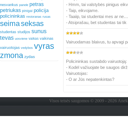
petras
- Hmm, tai valstybės pinigus ei
nesvankus
panele
petriukas
policija
- Taip, eikvojame.
pinigai
policininkas
- Taaiip, tai studentai mes ar ne
restoranas
rusas
seima
seksas
- Atsiprašau, bet studentas tai tik
sunus
studentas
studijos
tevas
vaikinas
vaikas
uosviene
Vairuodamas blaivus, tu apvagi pa
vyras
vairuotojas
vedybos
zmona
zydas
Policininkas sustabdo vairuotoją:
- Kodėl važiuojate be saugos dir
Vairuotojas:
- O ar Jūs nepatenkintas?
Visos teisės saugomos © 2009 - 2026 Anekdo