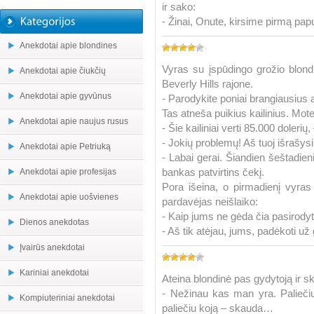
ir sako:
- Žinai, Onute, kirsime pirmą papu
Anekdotai apie blondines
Vyras su įspūdingo grožio blond
Anekdotai apie čiukčių
Beverly Hills rajone.
Anekdotai apie gyvūnus
- Parodykite poniai brangiausius a
Tas atneša puikius kailinius. Mo
Anekdotai apie naujus rusus
- Šie kailiniai verti 85.000 doleri
- Jokių problemų! Aš tuoj išrašysi
Anekdotai apie Petriuką
- Labai gerai. Šiandien šeštadieni
bankas patvirtins čekį.
Anekdotai apie profesijas
Pora išeina, o pirmadienį vyra
Anekdotai apie uošvienes
pardavėjas neišlaiko:
- Kaip jums ne gėda čia pasirodyt
Dienos anekdotas
- Aš tik atėjau, jums, padėkoti 
Įvairūs anekdotai
Kariniai anekdotai
Ateina blondinė pas gydytoją ir s
- Nežinau kas man yra. Paliečiu
Kompiuteriniai anekdotai
paliečiu koją – skauda…