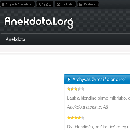
Laukia blondinė pirmo mikriuko, o 
Anekdotą atsiuntė: Aš
Dvi blondinės, miške, ieško eg