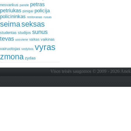
petras
nesvankus
panele
petriukas
policija
pinigai
policininkas
restoranas
rusas
seima
seksas
sunus
studentas
studijos
tevas
vaikinas
vaikas
uosviene
vyras
vairuotojas
vedybos
zmona
zydas
Visos teisės saugomos © 2009 - 2026 Anekdo