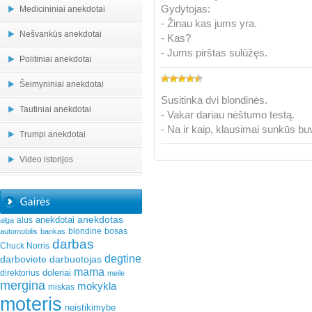
Gydytojas:
Medicininiai anekdotai
- Žinau kas jums yra.
Nešvankūs anekdotai
- Kas?
- Jums pirštas sulūžęs.
Politiniai anekdotai
Šeimyniniai anekdotai
Susitinka dvi blondinės.
Tautiniai anekdotai
- Vakar dariau nėštumo testą.
- Na ir kaip, klausimai sunkūs b
Trumpi anekdotai
Video istorijos
anekdotas
anekdotai
alus
alga
blondine
bosas
automobilis
bankas
darbas
Chuck Norris
degtine
darboviete
darbuotojas
mama
doleriai
direktorius
meile
mergina
mokykla
miskas
moteris
neistikimybe