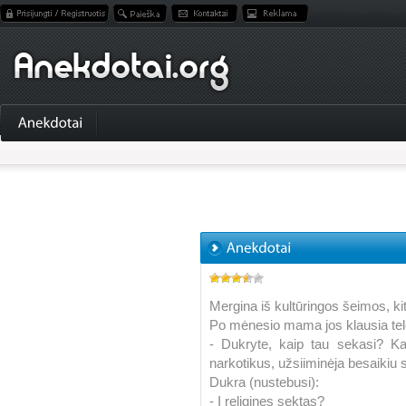
Mergina iš kultūringos šeimos, kit
Po mėnesio mama jos klausia tel
- Dukryte, kaip tau sekasi? Ka
narkotikus, užsiiminėja besaikiu 
Dukra (nustebusi):
- Į religines sektas?