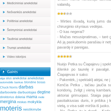
Medicininiai anekdotai
valandų.
Nešvankūs anekdotai
- Mirties išvadą, kurią jums dav
Politiniai anekdotai
chirurginio skyriaus vedėjas.
Šeimyniniai anekdotai
- O kas negerai?
- Mažas nesusipratimas, – tarė gy
Tautiniai anekdotai
Aš ją paskubomis parašiau ir nety
pavardę ir pareigas.
Trumpi anekdotai
Video istorijos
Nuėjo Petka su Čiapajevu į spekt
išlenkė po taurelę ir pavalgė
Čiapajevas ir sako:
anekdotas
anekdotai
alus
alga
- Pakentėk, į spektaklį atėjai, ne į
blondine
bosas
automobilis
bankas
Kenčia Petka , tačiau jaučia s
darbas
Chuck Norris
koridorių, žvilgt į vieną kambariu
degtine
darboviete
darbuotojas
aktoriai grimuojasi. Staiga paj
mama
doleriai
direktorius
meile
pasitaikiusias duris, ir prišika
mergina
mokykla
miskas
vietą, o visa salė miršta iš juok
moteris
neistikimybe
- Na, Petka, tu ir duodi… Kada 