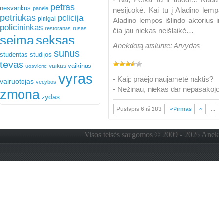
petras
nesvankus
panele
nesijuokė. Kai tu į Aladino lem
petriukas
policija
pinigai
Aladino lempos išlindo aktorius i
policininkas
restoranas
rusas
čia jau niekas neišlaikė…
seima
seksas
Anekdotą atsiuntė: Arvydas
sunus
studentas
studijos
tevas
vaikinas
vaikas
uosviene
vyras
- Kaip praėjo naujametė naktis?
vairuotojas
vedybos
- Nežinau, niekas dar nepasako
zmona
zydas
Puslapis 6 iš 283
«Pirmas
«
...
Visos teisės saugomos © 2009 - 2026 Anekdo