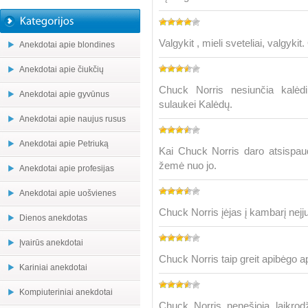
Valgykit , mieli sveteliai, valgykit.
Anekdotai apie blondines
Anekdotai apie čiukčių
Chuck Norris nesiunčia kalėd
Anekdotai apie gyvūnus
sulaukei Kalėdų.
Anekdotai apie naujus rusus
Anekdotai apie Petriuką
Kai Chuck Norris daro atsispau
žemė nuo jo.
Anekdotai apie profesijas
Anekdotai apie uošvienes
Chuck Norris įėjas į kambarį neįj
Dienos anekdotas
Įvairūs anekdotai
Chuck Norris taip greit apibėgo ap
Kariniai anekdotai
Kompiuteriniai anekdotai
Chuck Norris nenešioja laikrod