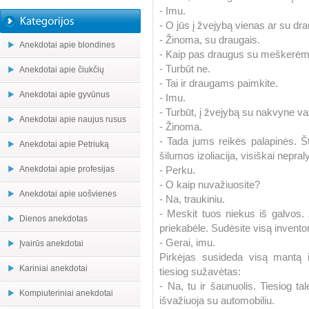
- Imu.
- O jūs į žvejybą vienas ar su dr
- Žinoma, su draugais.
Anekdotai apie blondines
- Kaip pas draugus su meškerėmi
- Turbūt ne.
Anekdotai apie čiukčių
- Tai ir draugams paimkite.
Anekdotai apie gyvūnus
- Imu.
- Turbūt, į žvejybą su nakvyne v
Anekdotai apie naujus rusus
- Žinoma.
- Tada jums reikės palapinės. Št
Anekdotai apie Petriuką
šilumos izoliacija, visiškai nepra
Anekdotai apie profesijas
- Perku.
- O kaip nuvažiuosite?
Anekdotai apie uošvienes
- Na, traukiniu.
- Meskit tuos niekus iš galvos. 
Dienos anekdotas
priekabėle. Sudėsite visą inventor
- Gerai, imu.
Įvairūs anekdotai
Pirkėjas susideda visą mantą i
Kariniai anekdotai
tiesiog sužavėtas:
- Na, tu ir šaunuolis. Tiesiog t
Kompiuteriniai anekdotai
išvažiuoja su automobiliu.