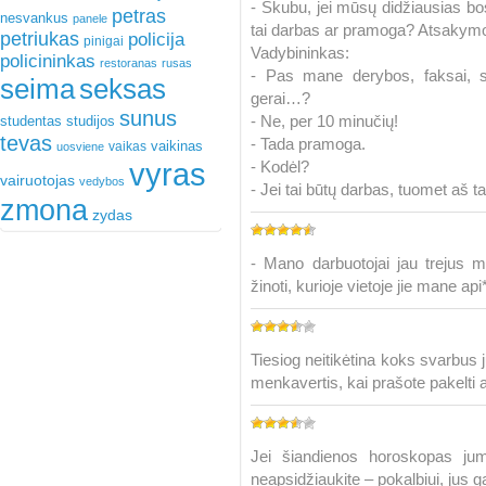
- Skubu, jei mūsų didžiausias b
petras
nesvankus
panele
tai darbas ar pramoga? Atsakymo
petriukas
policija
pinigai
Vadybininkas:
policininkas
restoranas
rusas
- Pas mane derybos, faksai, sut
seima
seksas
gerai…?
sunus
- Ne, per 10 minučių!
studentas
studijos
tevas
- Tada pramoga.
vaikinas
vaikas
uosviene
vyras
- Kodėl?
vairuotojas
vedybos
- Jei tai būtų darbas, tuomet aš tai
zmona
zydas
- Mano darbuotojai jau trejus m
žinoti, kurioje vietoje jie mane api
Tiesiog neitikėtina koks svarbus j
menkavertis, kai prašote pakelti a
Jei šiandienos horoskopas jum
neapsidžiaukite – pokalbiui, jus ga