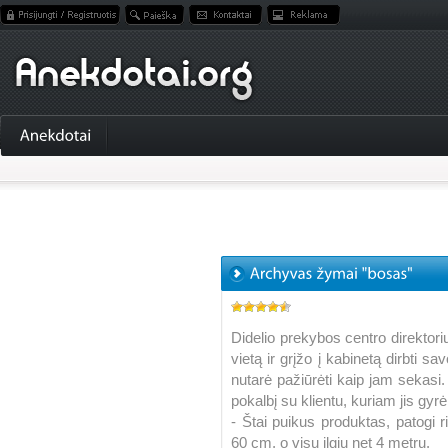
Didelio prekybos centro direkto
vietą ir grįžo į kabinetą dirbti s
nutarė pažiūrėti kaip jam sekas
pokalbį su klientu, kuriam jis gy
- Štai puikus produktas, patogi r
60 cm, o visu ilgiu net 4 metrų.