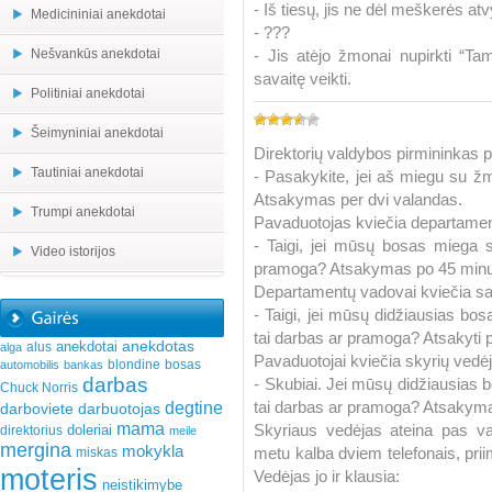
- Iš tiesų, jis ne dėl meškerės a
Medicininiai anekdotai
- ???
Nešvankūs anekdotai
- Jis atėjo žmonai nupirkti “Ta
savaitę veikti.
Politiniai anekdotai
Šeimyniniai anekdotai
Direktorių valdybos pirmininkas p
Tautiniai anekdotai
- Pasakykite, jei aš miegu su 
Atsakymas per dvi valandas.
Trumpi anekdotai
Pavaduotojas kviečia departame
- Taigi, jei mūsų bosas miega 
Video istorijos
pramoga? Atsakymas po 45 minu
Departamentų vadovai kviečia s
- Taigi, jei mūsų didžiausias b
tai darbas ar pramoga? Atsakyti 
anekdotas
anekdotai
alus
alga
Pavaduotojai kviečia skyrių vedė
blondine
bosas
automobilis
bankas
darbas
- Skubiai. Jei mūsų didžiausias
Chuck Norris
degtine
tai darbas ar pramoga? Atsakyma
darboviete
darbuotojas
mama
Skyriaus vedėjas ateina pas vad
doleriai
direktorius
meile
mergina
mokykla
metu kalba dviem telefonais, priim
miskas
moteris
Vedėjas jo ir klausia:
neistikimybe