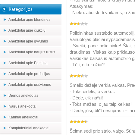
Atsakymas:
- Nieko: abu skirti vaikams, o žaid
Anekdotai apie blondines
Anekdotai apie čiukčių
Policininkas sustabdo automobilį.
Vairuotojas plačiai šypsodamasis
Anekdotai apie gyvūnus
- Sveiki, pone policininke! Štai,
draudimas. Viskas kaip priklau
Anekdotai apie naujus rusus
Vaikiškas balsas iš automobilio g
Anekdotai apie Petriuką
- Tėti, o kur ožiai?
Anekdotai apie profesijas
Anekdotai apie uošvienes
Smėlio dėžėje verkia vaikas. Prae
- Toks didelis, o verki…
Dienos anekdotas
- Dėde, eik na*ui!
- Toks mažas, o jau taip keikėsi.
Įvairūs anekdotai
- Dėde, jūsų bli*t nesuprasti – ta
Kariniai anekdotai
Kompiuteriniai anekdotai
Šeima sėdi prie stalo, valgo. Sūn