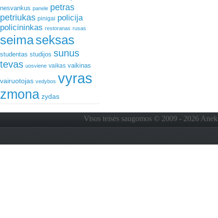
petras
nesvankus
panele
petriukas
policija
pinigai
policininkas
restoranas
rusas
seima
seksas
sunus
studentas
studijos
tevas
vaikinas
vaikas
uosviene
vyras
vairuotojas
vedybos
zmona
zydas
Visos teisės saugomos © 2009 - 2026 Anekdo