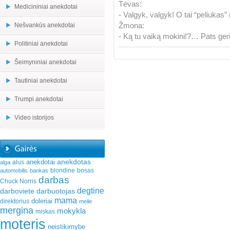
Tėvas:
Medicininiai anekdotai
- Valgyk, valgyk! O tai “peliukas”
Žmona:
Nešvankūs anekdotai
- Ką tu vaiką mokini!?… Pats ger
Politiniai anekdotai
Šeimyniniai anekdotai
Tautiniai anekdotai
Trumpi anekdotai
Video istorijos
anekdotas
anekdotai
alus
alga
blondine
bosas
automobilis
bankas
darbas
Chuck Norris
degtine
darboviete
darbuotojas
mama
doleriai
direktorius
meile
mergina
mokykla
miskas
moteris
neistikimybe