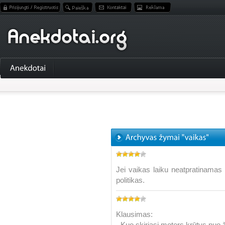
Jei vaikas laiku neatpratinamas 
politikas.
Klausimas:
- Kuo skiriasi moters krūtys nuo ž