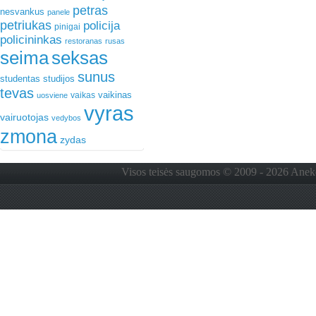
petras
nesvankus
panele
petriukas
policija
pinigai
policininkas
restoranas
rusas
seima
seksas
sunus
studentas
studijos
tevas
vaikinas
vaikas
uosviene
vyras
vairuotojas
vedybos
zmona
zydas
Visos teisės saugomos © 2009 - 2026 Anekdo