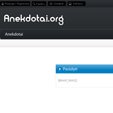
[tdomf_form1]