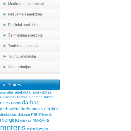
Medicininiai anekdotai
Nešvankūs anekdotai
Politiniai anekdotai
Šeimyniniai anekdotai
Tautiniai anekdotai
Trumpi anekdotai
Video istorijos
anekdotas
anekdotai
alus
alga
blondine
bosas
automobilis
bankas
darbas
Chuck Norris
degtine
darboviete
darbuotojas
mama
doleriai
direktorius
meile
mergina
mokykla
miskas
moteris
neistikimybe