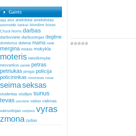
anekdotas
anekdotai
alus
alga
blondine
bosas
automobilis
bankas
darbas
Chuck Norris
degtine
darboviete
darbuotojas
mama
doleriai
direktorius
meile
mergina
mokykla
miskas
moteris
neistikimybe
petras
nesvankus
panele
petriukas
policija
pinigai
policininkas
restoranas
rusas
seima
seksas
sunus
studentas
studijos
tevas
vaikinas
vaikas
uosviene
vyras
vairuotojas
vedybos
zmona
zydas