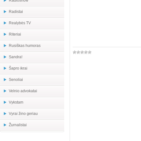
Radioshow
Radistai
Realybės TV
Riteriai
Rusiškas humoras
Sandra!
Šapro ikrai
Senoliai
Velnio advokatai
Vykstam
Vyrai žino geriau
Žurnalistai