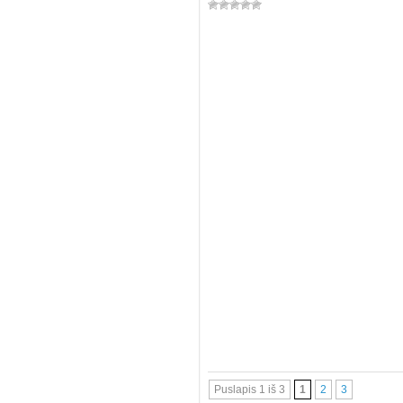
Puslapis 1 iš 3
1
2
3