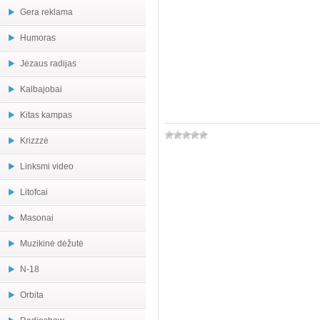
Gera reklama
Humoras
Jėzaus radijas
Kalbajobai
Kitas kampas
Krizzzė
Linksmi video
Litofcai
Masonai
Muzikinė dėžutė
N-18
Orbita