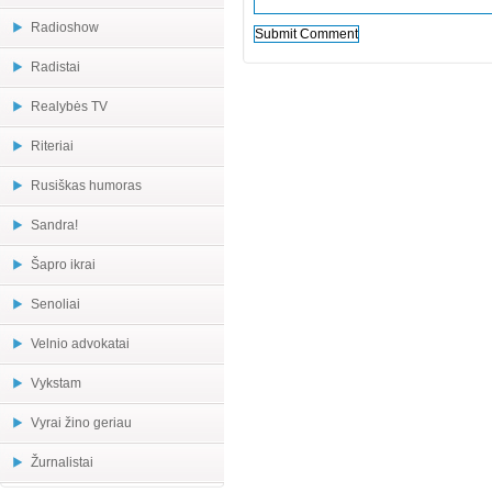
Radioshow
Radistai
Realybės TV
Riteriai
Rusiškas humoras
Sandra!
Šapro ikrai
Senoliai
Velnio advokatai
Vykstam
Vyrai žino geriau
Žurnalistai