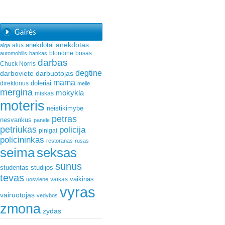
anekdotas
anekdotai
alus
alga
blondine
bosas
automobilis
bankas
darbas
Chuck Norris
degtine
darboviete
darbuotojas
mama
doleriai
direktorius
meile
mergina
mokykla
miskas
moteris
neistikimybe
petras
nesvankus
panele
petriukas
policija
pinigai
policininkas
restoranas
rusas
seima
seksas
sunus
studentas
studijos
tevas
vaikinas
vaikas
uosviene
vyras
vairuotojas
vedybos
zmona
zydas