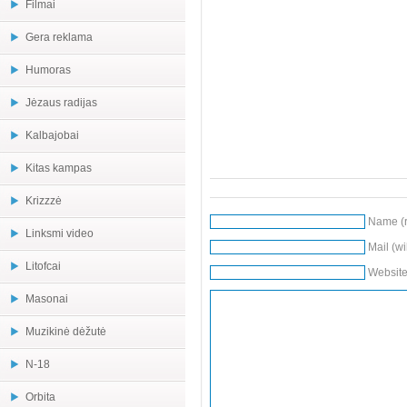
Filmai
Gera reklama
Humoras
Jėzaus radijas
Kalbajobai
Kitas kampas
Krizzzė
Name (r
Linksmi video
Mail (wi
Litofcai
Websit
Masonai
Muzikinė dėžutė
N-18
Orbita