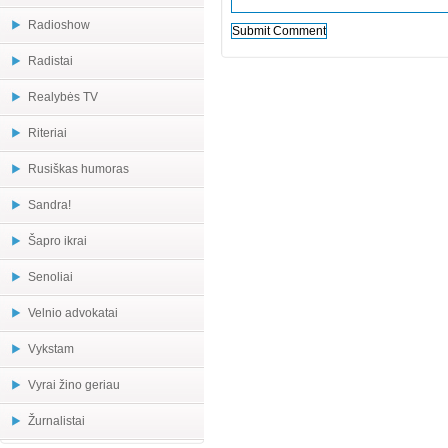
Radioshow
Radistai
Realybės TV
Riteriai
Rusiškas humoras
Sandra!
Šapro ikrai
Senoliai
Velnio advokatai
Vykstam
Vyrai žino geriau
Žurnalistai