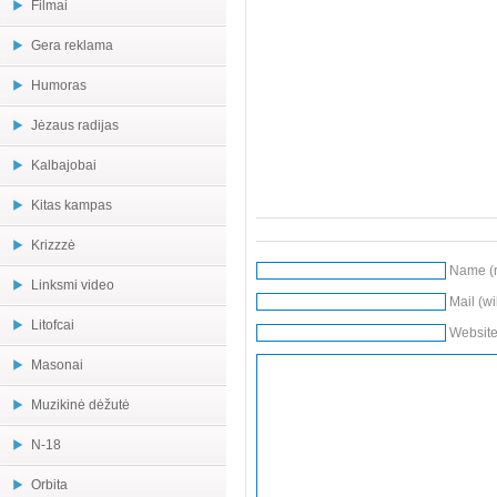
Filmai
Gera reklama
Humoras
Jėzaus radijas
Kalbajobai
Kitas kampas
Krizzzė
Name (r
Linksmi video
Mail (wi
Litofcai
Websit
Masonai
Muzikinė dėžutė
N-18
Orbita