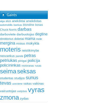
anekdotas
anekdotai
alus
alga
blondine
bosas
automobilis
bankas
darbas
Chuck Norris
degtine
darboviete
darbuotojas
mama
doleriai
direktorius
meile
mergina
mokykla
miskas
moteris
neistikimybe
petras
nesvankus
panele
petriukas
policija
pinigai
policininkas
restoranas
rusas
seima
seksas
sunus
studentas
studijos
tevas
vaikinas
vaikas
uosviene
vyras
vairuotojas
vedybos
zmona
zydas