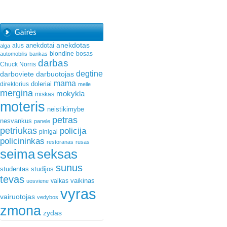
anekdotas
anekdotai
alus
alga
blondine
bosas
automobilis
bankas
darbas
Chuck Norris
degtine
darboviete
darbuotojas
mama
doleriai
direktorius
meile
mergina
mokykla
miskas
moteris
neistikimybe
petras
nesvankus
panele
petriukas
policija
pinigai
policininkas
restoranas
rusas
seima
seksas
sunus
studentas
studijos
tevas
vaikinas
vaikas
uosviene
vyras
vairuotojas
vedybos
zmona
zydas