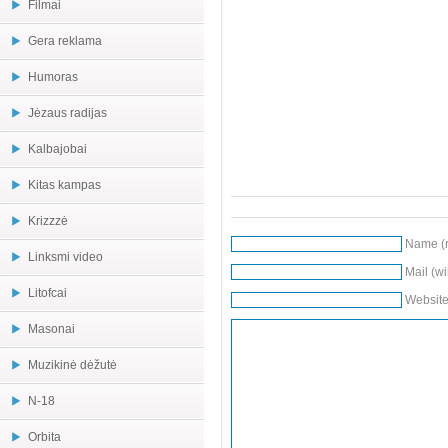
Filmai
Gera reklama
Humoras
Jėzaus radijas
Kalbajobai
Kitas kampas
Krizzzė
Name (r
Linksmi video
Mail (wi
Litofcai
Websit
Masonai
Muzikinė dėžutė
N-18
Orbita