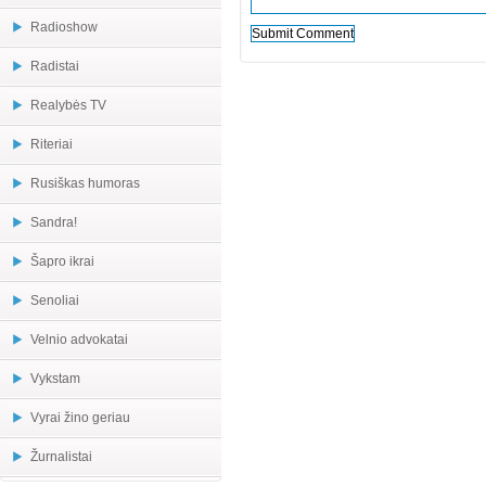
Radioshow
Radistai
Realybės TV
Riteriai
Rusiškas humoras
Sandra!
Šapro ikrai
Senoliai
Velnio advokatai
Vykstam
Vyrai žino geriau
Žurnalistai