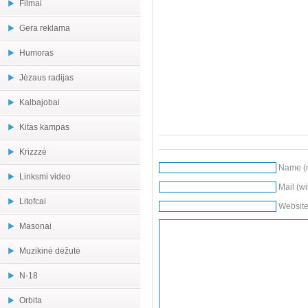
Filmai
Gera reklama
Humoras
Jėzaus radijas
Kalbajobai
Kitas kampas
Krizzzė
Name (r
Linksmi video
Mail (wi
Litofcai
Websit
Masonai
Muzikinė dėžutė
N-18
Orbita