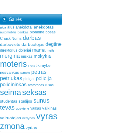
anekdotas
anekdotai
alus
alga
blondine
bosas
automobilis
bankas
darbas
Chuck Norris
degtine
darboviete
darbuotojas
mama
doleriai
direktorius
meile
mergina
mokykla
miskas
moteris
neistikimybe
petras
nesvankus
panele
petriukas
policija
pinigai
policininkas
restoranas
rusas
seima
seksas
sunus
studentas
studijos
tevas
vaikinas
vaikas
uosviene
vyras
vairuotojas
vedybos
zmona
zydas