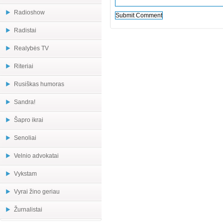
Radioshow
Radistai
Realybės TV
Riteriai
Rusiškas humoras
Sandra!
Šapro ikrai
Senoliai
Velnio advokatai
Vykstam
Vyrai žino geriau
Žurnalistai