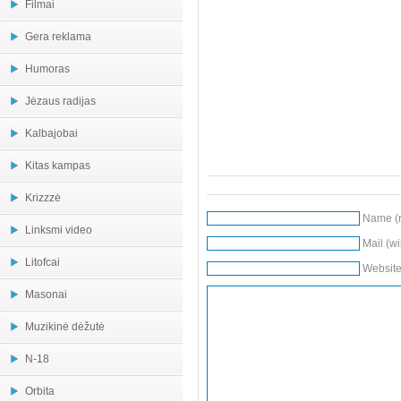
Filmai
Gera reklama
Humoras
Jėzaus radijas
Kalbajobai
Kitas kampas
Krizzzė
Name (r
Linksmi video
Mail (wi
Litofcai
Websit
Masonai
Muzikinė dėžutė
N-18
Orbita