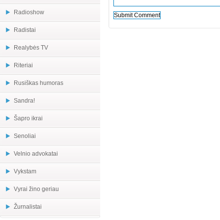
Radioshow
Radistai
Realybės TV
Riteriai
Rusiškas humoras
Sandra!
Šapro ikrai
Senoliai
Velnio advokatai
Vykstam
Vyrai žino geriau
Žurnalistai