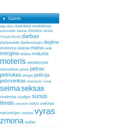
anekdotas
anekdotai
alus
alga
blondine
bosas
automobilis
bankas
darbas
Chuck Norris
degtine
darboviete
darbuotojas
mama
doleriai
direktorius
meile
mergina
mokykla
miskas
moteris
neistikimybe
petras
nesvankus
panele
petriukas
policija
pinigai
policininkas
restoranas
rusas
seima
seksas
sunus
studentas
studijos
tevas
vaikinas
vaikas
uosviene
vyras
vairuotojas
vedybos
zmona
zydas