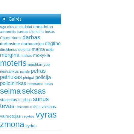
anekdotas
anekdotai
alus
alga
blondine
bosas
automobilis
bankas
darbas
Chuck Norris
degtine
darboviete
darbuotojas
mama
doleriai
direktorius
meile
mergina
mokykla
miskas
moteris
neistikimybe
petras
nesvankus
panele
petriukas
policija
pinigai
policininkas
restoranas
rusas
seima
seksas
sunus
studentas
studijos
tevas
vaikinas
vaikas
uosviene
vyras
vairuotojas
vedybos
zmona
zydas