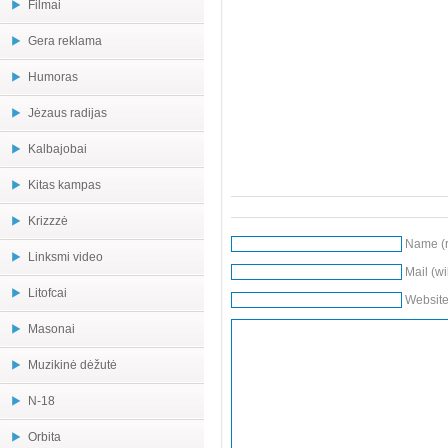
Filmai
Gera reklama
Humoras
Jėzaus radijas
Kalbajobai
Kitas kampas
Krizzzė
Name (r
Linksmi video
Mail (wi
Litofcai
Websit
Masonai
Muzikinė dėžutė
N-18
Orbita