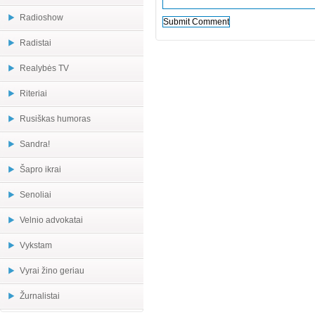
Radioshow
Radistai
Realybės TV
Riteriai
Rusiškas humoras
Sandra!
Šapro ikrai
Senoliai
Velnio advokatai
Vykstam
Vyrai žino geriau
Žurnalistai