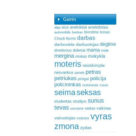
anekdotas
anekdotai
alus
alga
blondine
bosas
automobilis
bankas
darbas
Chuck Norris
degtine
darboviete
darbuotojas
mama
doleriai
direktorius
meile
mergina
mokykla
miskas
moteris
neistikimybe
petras
nesvankus
panele
petriukas
policija
pinigai
policininkas
restoranas
rusas
seima
seksas
sunus
studentas
studijos
tevas
vaikinas
vaikas
uosviene
vyras
vairuotojas
vedybos
zmona
zydas