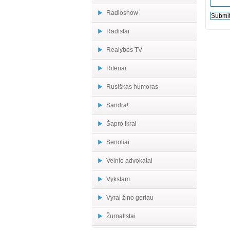
Radioshow
Radistai
Realybės TV
Riteriai
Rusiškas humoras
Sandra!
Šapro ikrai
Senoliai
Velnio advokatai
Vykstam
Vyrai žino geriau
Žurnalistai