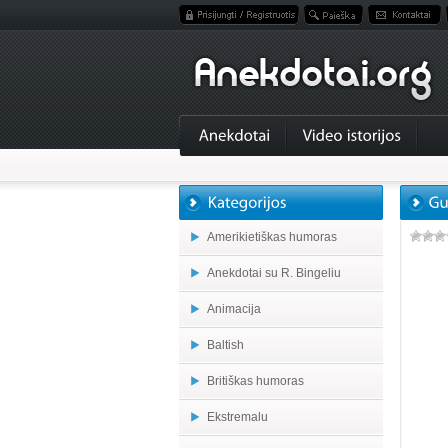
Amerikietiškas humoras
Anekdotai su R. Bingeliu
Animacija
Baltish
Britiškas humoras
Ekstremalu