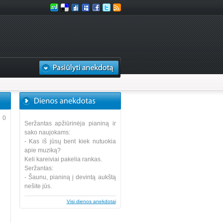
0
Seržantas apžiūrinėja pianiną ir
sako naujokams:
- Kas iš jūsų bent kiek nutuokia
apie muziką?
Keli kareiviai pakelia rankas.
Seržantas:
- Šaunu, pianiną į devintą aukštą
nešite jūs.
Visi dienos anekdotai