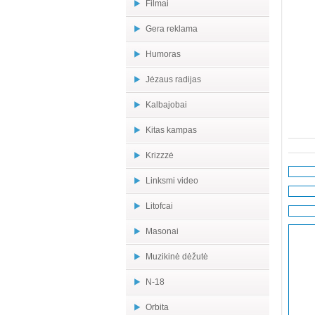
Filmai
Gera reklama
Humoras
Jėzaus radijas
Kalbajobai
Kitas kampas
Krizzzė
Linksmi video
Litofcai
Masonai
Muzikinė dėžutė
N-18
Orbita