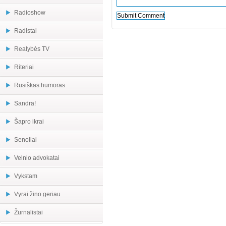
Radioshow
Radistai
Realybės TV
Riteriai
Rusiškas humoras
Sandra!
Šapro ikrai
Senoliai
Velnio advokatai
Vykstam
Vyrai žino geriau
Žurnalistai