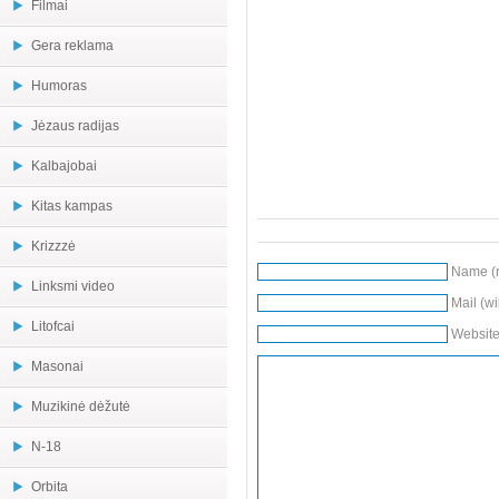
Filmai
Gera reklama
Humoras
Jėzaus radijas
Kalbajobai
Kitas kampas
Krizzzė
Name (r
Linksmi video
Mail (wi
Litofcai
Websit
Masonai
Muzikinė dėžutė
N-18
Orbita