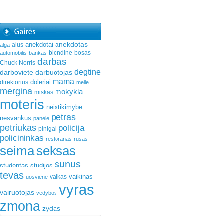
anekdotas
anekdotai
alus
alga
blondine
bosas
automobilis
bankas
darbas
Chuck Norris
degtine
darboviete
darbuotojas
mama
doleriai
direktorius
meile
mergina
mokykla
miskas
moteris
neistikimybe
petras
nesvankus
panele
petriukas
policija
pinigai
policininkas
restoranas
rusas
seima
seksas
sunus
studentas
studijos
tevas
vaikinas
vaikas
uosviene
vyras
vairuotojas
vedybos
zmona
zydas