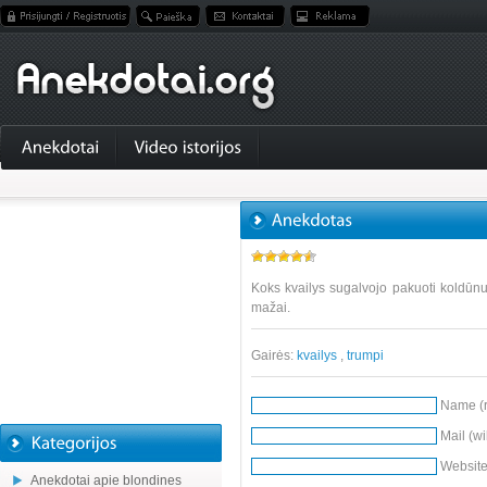
Koks kvailys sugalvojo pakuoti koldūnu
mažai.
Gairės:
kvailys
,
trumpi
Name (r
Mail (wi
Websit
Anekdotai apie blondines