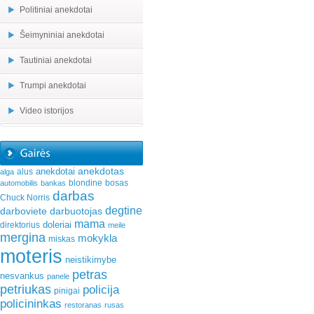
Politiniai anekdotai
Šeimyniniai anekdotai
Tautiniai anekdotai
Trumpi anekdotai
Video istorijos
anekdotas
anekdotai
alus
alga
blondine
bosas
automobilis
bankas
darbas
Chuck Norris
degtine
darboviete
darbuotojas
mama
doleriai
direktorius
meile
mergina
mokykla
miskas
moteris
neistikimybe
petras
nesvankus
panele
petriukas
policija
pinigai
policininkas
restoranas
rusas