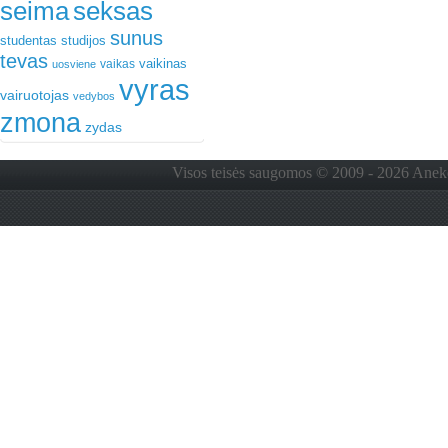
seima
seksas
sunus
studentas
studijos
tevas
vaikinas
vaikas
uosviene
vyras
vairuotojas
vedybos
zmona
zydas
Visos teisės saugomos © 2009 - 2026 Anekdo