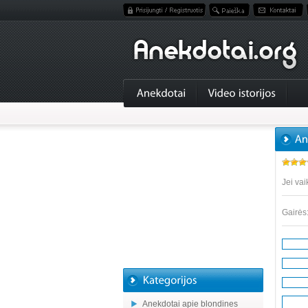
Jei vai
Gairės
Anekdotai apie blondines