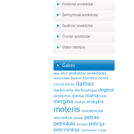
Politiniai anekdotai
Šeimyniniai anekdotai
Tautiniai anekdotai
Trumpi anekdotai
Video istorijos
anekdotas
anekdotai
alus
alga
blondine
bosas
automobilis
bankas
darbas
Chuck Norris
degtine
darboviete
darbuotojas
mama
doleriai
direktorius
meile
mergina
mokykla
miskas
moteris
neistikimybe
petras
nesvankus
panele
petriukas
policija
pinigai
policininkas
restoranas
rusas