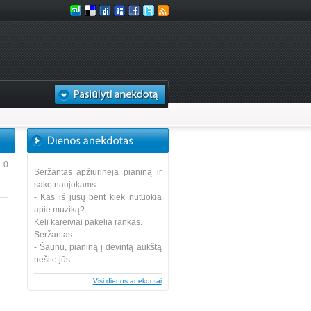
0
Seržantas apžiūrinėja pianiną ir
sako naujokams:
- Kas iš jūsų bent kiek nutuokia
apie muziką?
Keli kareiviai pakelia rankas.
Seržantas:
- Šaunu, pianiną į devintą aukštą
nešite jūs.
Visi dienos anekdotai