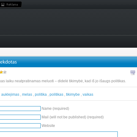
kas laiku neatpratinamas meluoti – didelė tikimybė, kad iš jo išaugs politikas.
:
auklejimas
,
melas
,
politika
,
politikas
,
tikimybe
,
vaikas
Name (required)
Mail (will not be published) (required)
Website