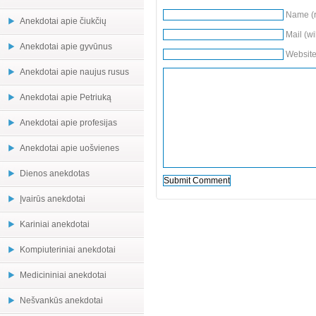
Name (r
Anekdotai apie čiukčių
Mail (wi
Anekdotai apie gyvūnus
Websit
Anekdotai apie naujus rusus
Anekdotai apie Petriuką
Anekdotai apie profesijas
Anekdotai apie uošvienes
Dienos anekdotas
Įvairūs anekdotai
Kariniai anekdotai
Kompiuteriniai anekdotai
Medicininiai anekdotai
Nešvankūs anekdotai