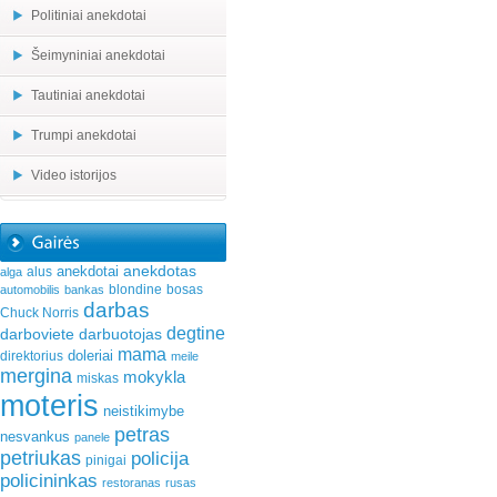
Politiniai anekdotai
Šeimyniniai anekdotai
Tautiniai anekdotai
Trumpi anekdotai
Video istorijos
anekdotas
anekdotai
alus
alga
blondine
bosas
automobilis
bankas
darbas
Chuck Norris
degtine
darboviete
darbuotojas
mama
doleriai
direktorius
meile
mergina
mokykla
miskas
moteris
neistikimybe
petras
nesvankus
panele
petriukas
policija
pinigai
policininkas
restoranas
rusas