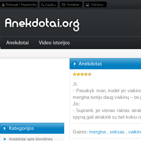
Ji:
- Pasakyk man, kodėl jei vaikinas
mergina turėjo daug vaikinų – tai 
Jis:
- Supranti, jei vienas raktas atr
spyną gali atrakinti su bet kokiu r
Gairės:
mergina
,
seksas
,
vaiki
Anekdotai apie blondines