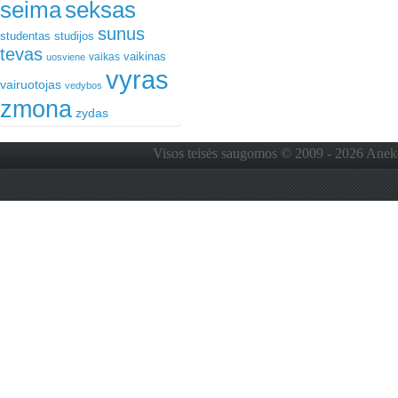
seima
seksas
sunus
studentas
studijos
tevas
vaikinas
vaikas
uosviene
vyras
vairuotojas
vedybos
zmona
zydas
Visos teisės saugomos © 2009 - 2026 Anekdo