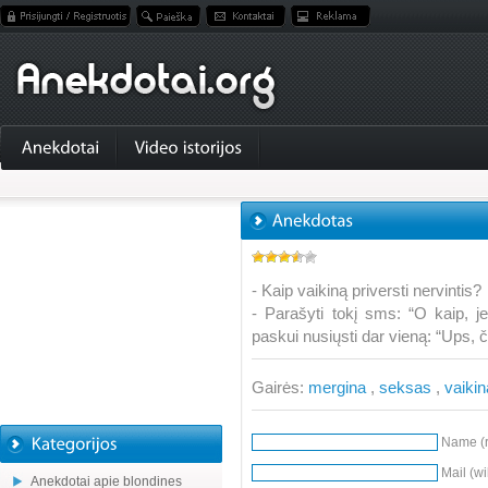
- Kaip vaikiną priversti nervintis?
- Parašyti tokį sms: “O kaip, j
paskui nusiųsti dar vieną: “Ups, 
Gairės:
mergina
,
seksas
,
vaiki
Name (r
Mail (wi
Anekdotai apie blondines