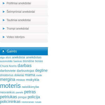
Politiniai anekdotai
Šeimyniniai anekdotai
Tautiniai anekdotai
Trumpi anekdotai
Video istorijos
anekdotas
anekdotai
alus
alga
blondine
bosas
automobilis
bankas
darbas
Chuck Norris
degtine
darboviete
darbuotojas
mama
doleriai
direktorius
meile
mergina
mokykla
miskas
moteris
neistikimybe
petras
nesvankus
panele
petriukas
policija
pinigai
policininkas
restoranas
rusas