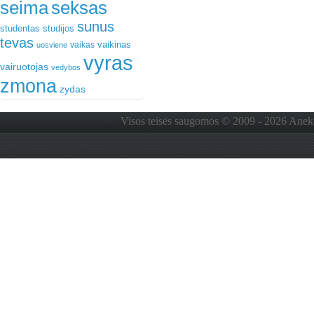
seima
seksas
sunus
studentas
studijos
tevas
vaikinas
vaikas
uosviene
vyras
vairuotojas
vedybos
zmona
zydas
Visos teisės saugomos © 2009 - 2026 Anekdo