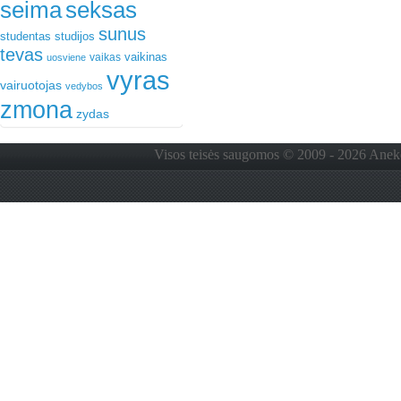
seima
seksas
sunus
studentas
studijos
tevas
vaikinas
vaikas
uosviene
vyras
vairuotojas
vedybos
zmona
zydas
Visos teisės saugomos © 2009 - 2026 Anekdo