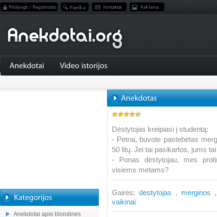
Dėstytojas kreipiasi į studentą:
- Petrai, buvote pastebėtas merg
50 litų. Jei tai pasikartos, jums ta
- Ponas dėstytojau, mes prot
visiems metams?
Gairės:
destytojas
,
merginos
vaikinai
Anekdotai apie blondines