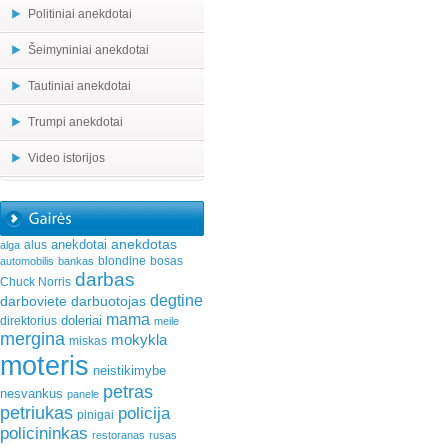
Politiniai anekdotai
Šeimyniniai anekdotai
Tautiniai anekdotai
Trumpi anekdotai
Video istorijos
anekdotas
anekdotai
alus
alga
blondine
bosas
automobilis
bankas
darbas
Chuck Norris
degtine
darboviete
darbuotojas
mama
doleriai
direktorius
meile
mergina
mokykla
miskas
moteris
neistikimybe
petras
nesvankus
panele
petriukas
policija
pinigai
policininkas
restoranas
rusas