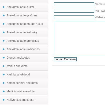
Name (r
Anekdotai apie čiukčių
Mail (wi
Anekdotai apie gyvūnus
Websit
Anekdotai apie naujus rusus
Anekdotai apie Petriuką
Anekdotai apie profesijas
Anekdotai apie uošvienes
Dienos anekdotas
Įvairūs anekdotai
Kariniai anekdotai
Kompiuteriniai anekdotai
Medicininiai anekdotai
Nešvankūs anekdotai