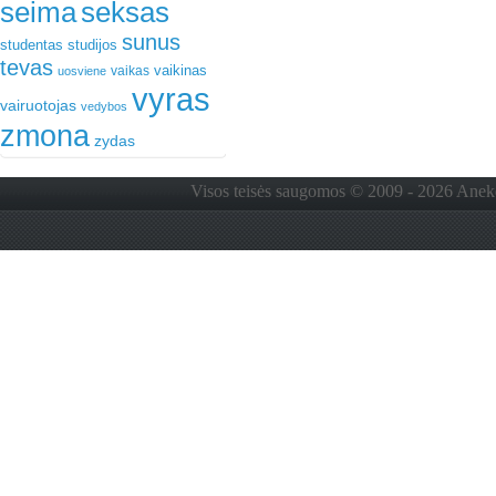
seima
seksas
sunus
studentas
studijos
tevas
vaikinas
vaikas
uosviene
vyras
vairuotojas
vedybos
zmona
zydas
Visos teisės saugomos © 2009 - 2026 Anekdo