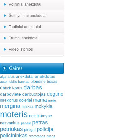
Politiniai anekdotai
Šeimyniniai anekdotai
Tautiniai anekdotai
Trumpi anekdotai
Video istorijos
anekdotas
anekdotai
alus
alga
blondine
bosas
automobilis
bankas
darbas
Chuck Norris
degtine
darboviete
darbuotojas
mama
doleriai
direktorius
meile
mergina
mokykla
miskas
moteris
neistikimybe
petras
nesvankus
panele
petriukas
policija
pinigai
policininkas
restoranas
rusas