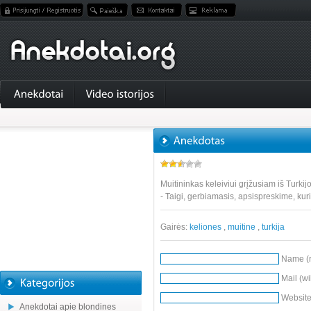
Muitininkas keleiviui grįžusiam iš Turkij
- Taigi, gerbiamasis, apsispreskime, kur
Gairės:
keliones
,
muitine
,
turkija
Name (r
Mail (wi
Websit
Anekdotai apie blondines